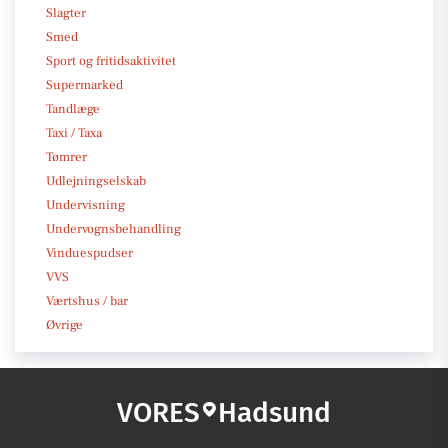
Slagter
Smed
Sport og fritidsaktivitet
Supermarked
Tandlæge
Taxi / Taxa
Tømrer
Udlejningselskab
Undervisning
Undervognsbehandling
Vinduespudser
VVS
Værtshus / bar
Øvrige
VORES
Hadsund