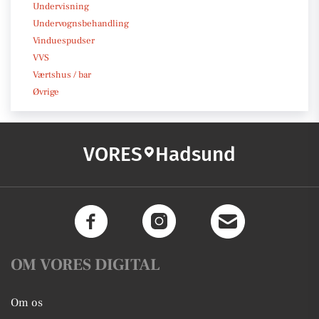
Undervisning
Undervognsbehandling
Vinduespudser
VVS
Værtshus / bar
Øvrige
VORES
Hadsund
OM VORES DIGITAL
Om os