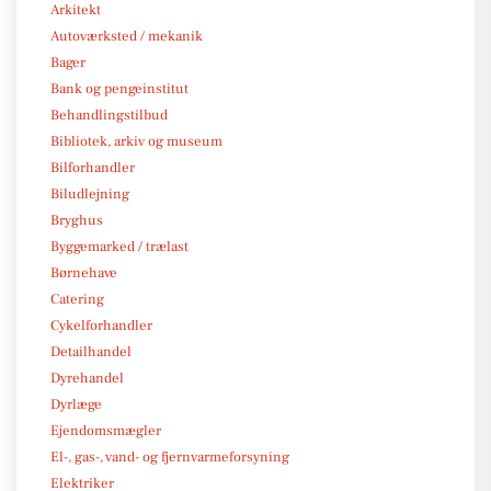
Arkitekt
Autoværksted / mekanik
Bager
Bank og pengeinstitut
Behandlingstilbud
Bibliotek, arkiv og museum
Bilforhandler
Biludlejning
Bryghus
Byggemarked / trælast
Børnehave
Catering
Cykelforhandler
Detailhandel
Dyrehandel
Dyrlæge
Ejendomsmægler
El-, gas-, vand- og fjernvarmeforsyning
Elektriker