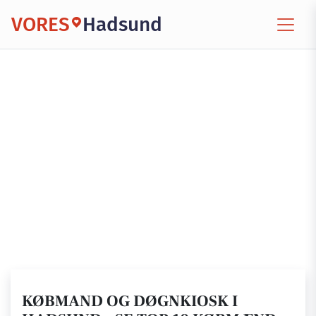
VORES
Hadsund
KØBMAND OG DØGNKIOSK I