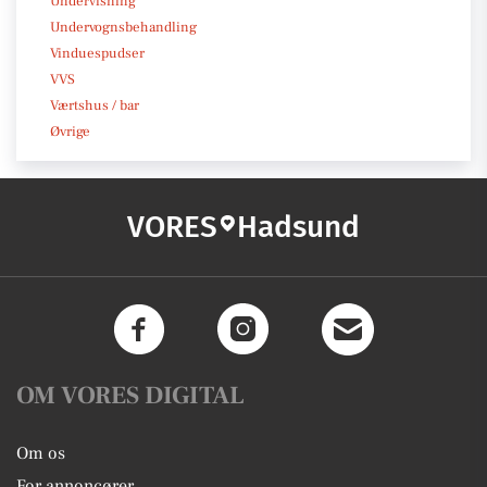
Undervisning
Undervognsbehandling
Vinduespudser
VVS
Værtshus / bar
Øvrige
VORES
Hadsund
OM VORES DIGITAL
Om os
For annoncører