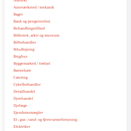
Arkitekt
Autoværksted / mekanik
Bager
Bank og pengeinstitut
Behandlingstilbud
Bibliotek, arkiv og museum
Bilforhandler
Biludlejning
Bryghus
Byggemarked / trælast
Børnehave
Catering
Cykelforhandler
Detailhandel
Dyrehandel
Dyrlæge
Ejendomsmægler
El-, gas-, vand- og fjernvarmeforsyning
Elektriker