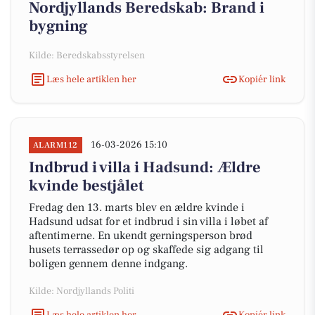
Nordjyllands Beredskab: Brand i
bygning
Kilde: Beredskabsstyrelsen
Læs hele artiklen her
Kopiér link
16-03-2026 15:10
ALARM112
Indbrud i villa i Hadsund: Ældre
kvinde bestjålet
Fredag den 13. marts blev en ældre kvinde i
Hadsund udsat for et indbrud i sin villa i løbet af
aftentimerne. En ukendt gerningsperson brød
husets terrassedør op og skaffede sig adgang til
boligen gennem denne indgang.
Kilde: Nordjyllands Politi
Læs hele artiklen her
Kopiér link