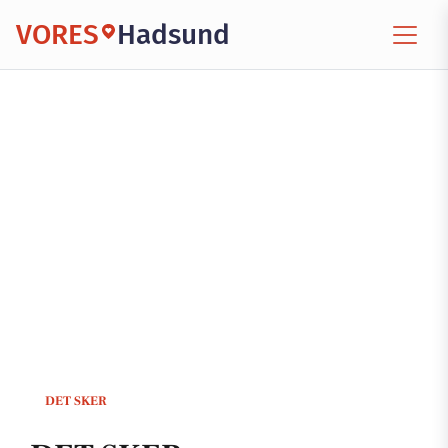
VORES
Hadsund
DET SKER