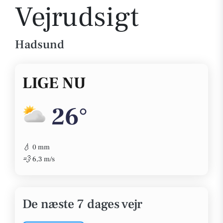
Vejrudsigt
Hadsund
LIGE NU
26°
💧
0 mm
💨
6,3 m/s
De næste 7 dages vejr