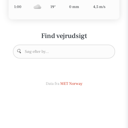
1:00
19°
0 mm
4,5 m/s
Find vejrudsigt
🔍
Data fra
MET Norway