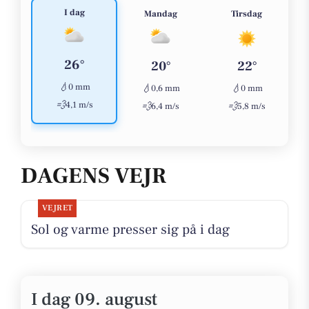
I dag
Mandag
Tirsdag
26°
20°
22°
💧
0 mm
💧
💧
0,6 mm
0 mm
💨
4,1 m/s
💨
💨
6,4 m/s
5,8 m/s
DAGENS VEJR
VEJRET
Sol og varme presser sig på i dag
I dag 09. august