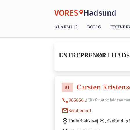
VORES
Hadsund
ALARM112
BOLIG
ERHVER
ENTREPRENØR I HADS
Carsten Kristen
#1
985856..
Send email
Underbakkevej 29, Skelund, 