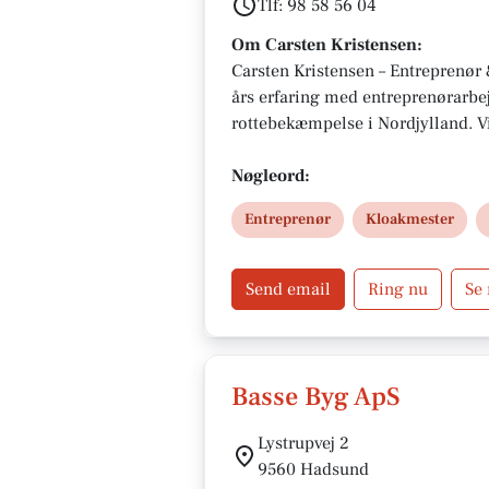
Tlf: 98 58 56 04
Om Carsten Kristensen:
Carsten Kristensen – Entreprenør
års erfaring med entreprenørarbe
rottebekæmpelse i Nordjylland. Vi 
og beton til separatkloakering og
Vores kunder tæller virksomheder,
Nøgleord:
Beliggende i Mariagerfjord Kommu
Entreprenør
Kloakmester
regionen med høj kvalitet og god 
Send email
Ring nu
Se
Basse Byg ApS
Lystrupvej 2
9560 Hadsund