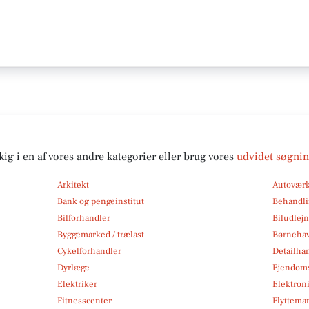
kig i en af vores andre kategorier eller brug vores
udvidet søgni
Arkitekt
Autoværk
Bank og pengeinstitut
Behandli
Bilforhandler
Biludlej
Byggemarked / trælast
Børneha
Cykelforhandler
Detailha
Dyrlæge
Ejendom
Elektriker
Elektroni
Fitnesscenter
Flytteman