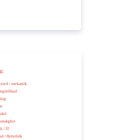
ng
.
sted / mekanik
ngstilbud
ning
ve
ndel
smægler
k / IT
d / flyttefolk