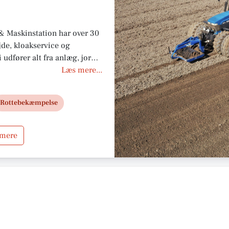
 & Maskinstation har over 30
jde, kloakservice og
udfører alt fra anlæg, jord
 udbedring af rotteskader.
Læs mere...
 boligselskaber og private.
ne, servicerer vi hele
Rottebekæmpelse
service.
 mere