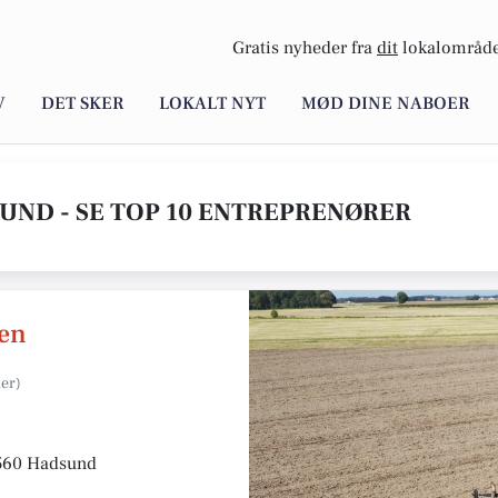
Gratis nyheder fra
dit
lokalområde
V
DET SKER
LOKALT NYT
MØD DINE NABOER
UND - SE TOP 10 ENTREPRENØRER
sen
9560 Hadsund