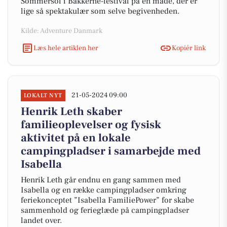
Sommersol i Bakkerne-festival på en måde, der er
lige så spektakulær som selve begivenheden.
Kilde: Adventure Danmark
Læs hele artiklen her
Kopiér link
21-05-2024 09:00
LOKALT NYT
Henrik Leth skaber
familieoplevelser og fysisk
aktivitet på en lokale
campingpladser i samarbejde med
Isabella
Henrik Leth går endnu en gang sammen med
Isabella og en række campingpladser omkring
feriekonceptet ”Isabella FamiliePower” for skabe
sammenhold og ferieglæde på campingpladser
landet over.