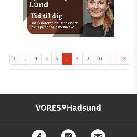
1
...
4
5
6
7
8
9
10
...
18
VORES
Hadsund