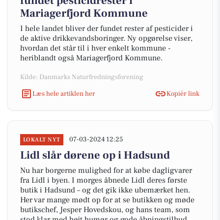
fundet pesticidrester i
Mariagerfjord Kommune
I hele landet bliver der fundet rester af pesticider i
de aktive drikkevandsboringer. Ny opgørelse viser,
hvordan det står til i hver enkelt kommune -
heriblandt også Mariagerfjord Kommune.
Kilde: Danmarks Naturfredningsforening
Læs hele artiklen her
Kopiér link
07-03-2024 12:25
LOKALT NYT
Lidl slår dørene op i Hadsund
Nu har borgerne mulighed for at købe dagligvarer
fra Lidl i byen. I morges åbnede Lidl deres første
butik i Hadsund – og det gik ikke ubemærket hen.
Her var mange mødt op for at se butikken og møde
butikschef, Jesper Hovedskou, og hans team, som
stod klar med højt humør og gode åbningstilbud.