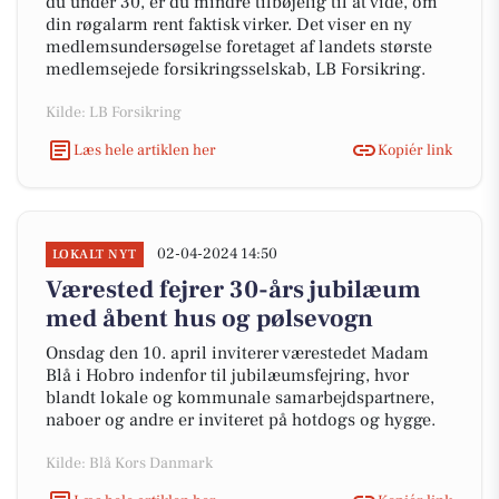
du under 30, er du mindre tilbøjelig til at vide, om
din røgalarm rent faktisk virker. Det viser en ny
medlemsundersøgelse foretaget af landets største
medlemsejede forsikringsselskab, LB Forsikring.
Kilde: LB Forsikring
Læs hele artiklen her
Kopiér link
02-04-2024 14:50
LOKALT NYT
Værested fejrer 30-års jubilæum
med åbent hus og pølsevogn
Onsdag den 10. april inviterer værestedet Madam
Blå i Hobro indenfor til jubilæumsfejring, hvor
blandt lokale og kommunale samarbejdspartnere,
naboer og andre er inviteret på hotdogs og hygge.
Kilde: Blå Kors Danmark