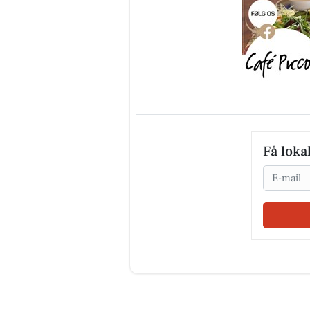
Få loka
Email