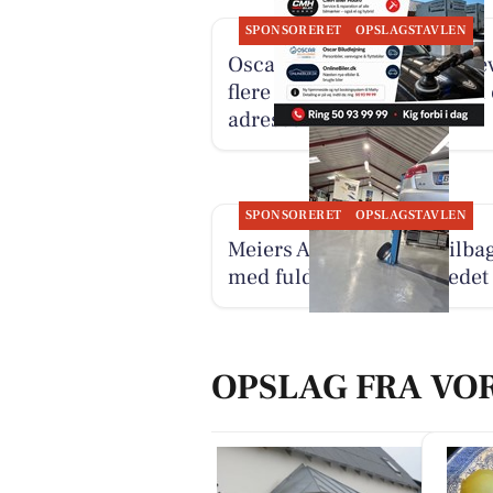
SPONSORERET
OPSLAGSTAVLEN
Oscar Biludlejning fremhæ
flere specialister samlet på
adresse
SPONSORERET
OPSLAGSTAVLEN
Meiers Autoservice er tilba
med fuld fart på værkstedet
OPSLAG FRA VO