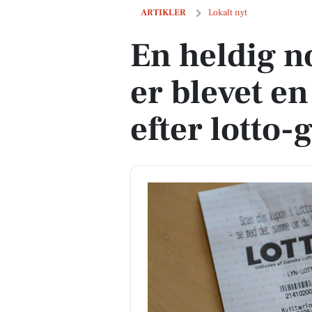
En heldig nordjydes konto er blevet en 
ARTIKLER
Lokalt nyt
En heldig n
er blevet en
efter lotto-