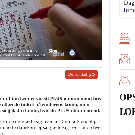
Dage
lun
Del artikel
OP
en million kroner via sit PLUS-abonnement hos
r allerede indsat på vinderens konto, men
LO
t, så tjek din konto, hvis du PLUS-abonnement.
e sidde og glæde sig over, at Danmark endelig
 kunne to danskere også glæde sig over, at de hver
to.