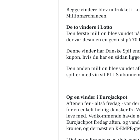
Begge vindere blev udtrukket i Lo
Millionærchancen.
De to vindere i Lotto
Den første million blev vundet på
der var desuden en gevinst på 70
Denne vinder har Danske Spil endn
kupon, hvis du har en sådan liggen
TT CARS ApS
Den anden million blev vundet af
BILUDLEJNING Lej en lille
spiller med via sit PLUS-abonnem
personbil for 3.000 kr. om mdr
med fri km (ex brændstof)! Vi s
for vedligehold og service af b.
Og en vinder i Eurojackpot
Åbn opslaget
Aftenen før - altså fredag - var d
for en enkelt heldig dansker fra V
leve med. Vedkommende havde neml
Eurojackpot fredag aften, og vandt
kroner, og dernæst en KÆMPE-gevi
”Det er en fornøjelse at dele gevin