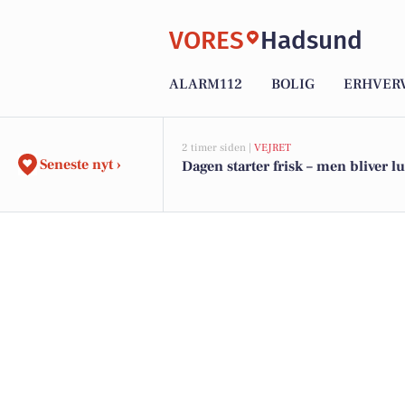
VORES
Hadsund
ALARM112
BOLIG
ERHVER
2 timer siden |
VEJRET
Seneste nyt ›
Dagen starter frisk – men bliver l