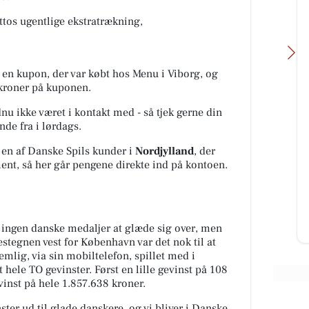
ttos ugentlige ekstratrækning,
 en kupon, der var købt hos Menu i Viborg, og
 kroner på kuponen.
u ikke været i kontakt med - så tjek gerne din
de fra i lørdags.
Oscar Biludlejning
 en af Danske Spils kunder i
Nordjylland
, der
BILUDLEJNING Lej en lille
ent, så her går pengene direkte ind på kontoen.
.
personbil for 3.000 kr. om mdr.
tår
med fri km (ex brændstof)! Vi står
..
for vedligehold og service af b...
Åbn opslaget
er ingen danske medaljer at glæde sig over, men
estegnen vest for København var det nok til at
ig, via sin mobiltelefon, spillet med i
 hele TO gevinster. Først en lille gevinst på 108
nst på hele 1.857.638 kroner.
ster ud til glade danskere, og vi bliver i Danske