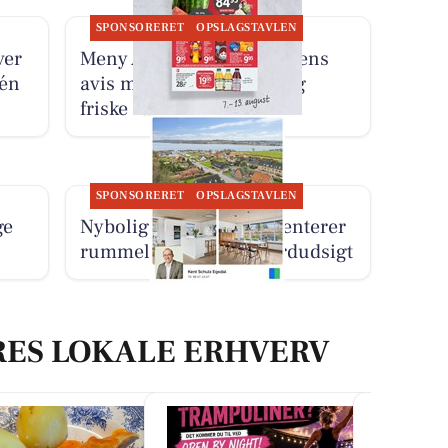
SPONSORERET
OPSLAGSTAVLEN
ver
Meny Als præsenterer ugens
 én
avis med grillfavoritter og
friske råvarer
SPONSORERET
OPSLAGSTAVLEN
ge
Nybolig Hadsund præsenterer
rummelig villa med fjordudsigt
RES LOKALE ERHVERV