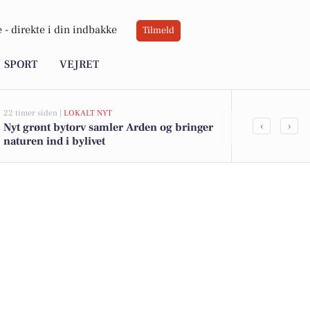
 -
direkte i din indbakke
Tilmeld
SPORT
VEJRET
22 timer siden |
LOKALT NYT
05-08-2026 13:01
‹
›
Nyt grønt bytorv samler Arden og bringer
Tyttebærvej 
naturen ind i bylivet
kommet til s
boligerne he