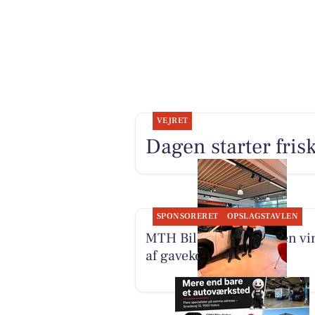
VEJRET
Dagen starter fris
SPONSORERET
OPSLAGSTAVLEN
MTH Biler har fundet en vi
af gavekort til Comwell