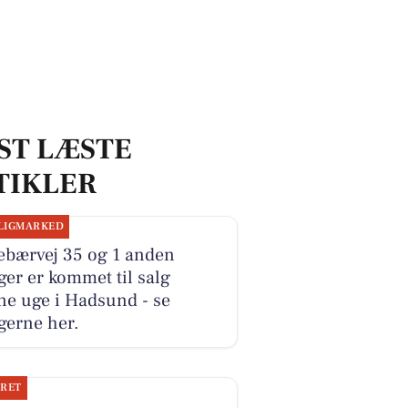
ST LÆSTE
TIKLER
LIGMARKED
ebærvej 35 og 1 anden
ger er kommet til salg
ne uge i Hadsund - se
gerne her.
JRET