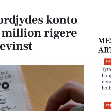
million rigere efter lotto-gevinst
ordjydes konto
 million rigere
ME
gevinst
AR
BO
Tytt
boli
den
boli
VE