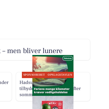
k – men bliver lunere
SPONSORERET
OPSLAGSTAVLEN
nder
Hadsund Autohandel ApS
tilbyder grundigt biltjek efter
sommerferien