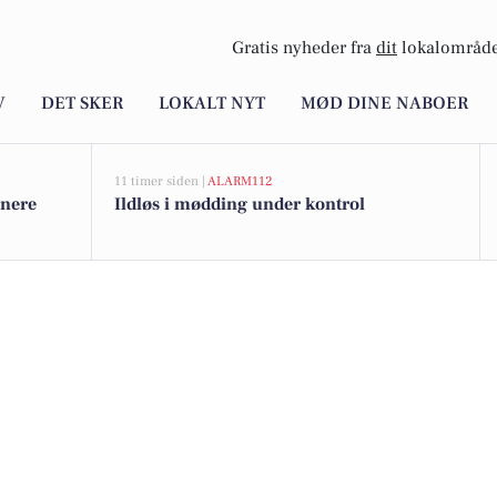
Gratis nyheder fra
dit
lokalområde
V
DET SKER
LOKALT NYT
MØD DINE NABOER
11 timer siden |
ALARM112
unere
Ildløs i mødding under kontrol