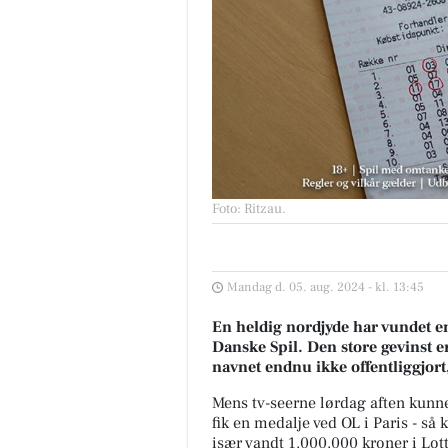
Foto: Ritzau
.
Mandag d. 05. aug. 2024 - kl. 13:45
En heldig nordjyde har vundet 
Danske Spil. Den store gevinst e
navnet endnu ikke offentliggjor
Mens tv-seerne lørdag aften kunn
fik en medalje ved OL i Paris - så
især vandt 1.000.000 kroner i Lot