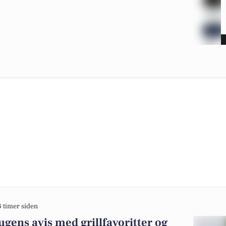
3 timer siden
gens avis med grillfavoritter og