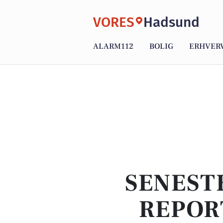
VORES
Hadsund
ALARM112
BOLIG
ERHVER
SENEST
REPOR