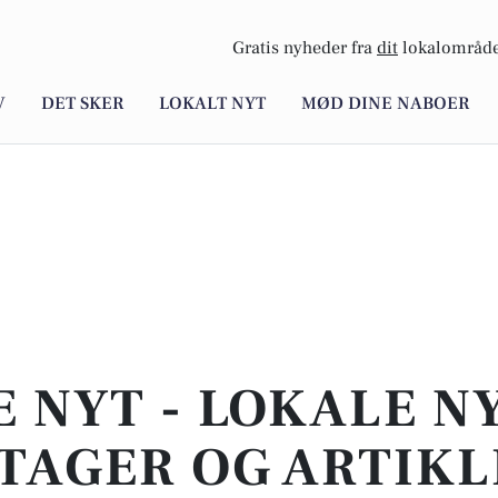
Gratis nyheder fra
dit
lokalområde
V
DET SKER
LOKALT NYT
MØD DINE NABOER
E NYT - LOKALE N
TAGER OG ARTIKL