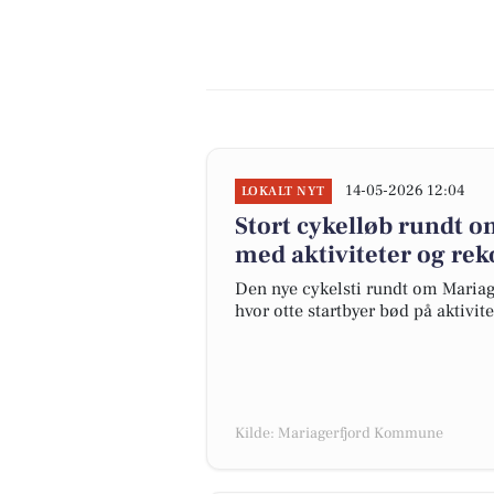
14-05-2026 12:04
LOKALT NYT
Stort cykelløb rundt o
med aktiviteter og re
Den nye cykelsti rundt om Mariager 
hvor otte startbyer bød på aktivite
Kilde: Mariagerfjord Kommune