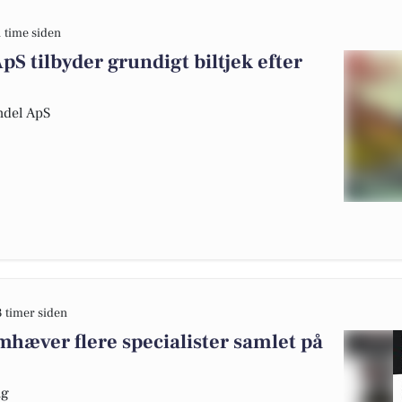
1 time siden
 tilbyder grundigt biltjek efter
ndel ApS
3 timer siden
mhæver flere specialister samlet på
ng