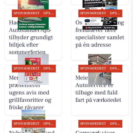
SPONSORERET
OPSLAGSTAVLEN
SPONSORERET
OPSLAGSTAVLEN
Hadsund
Oscar Biludlejning
Autohandel ApS
fremhæver flere
tilbyder grundigt
specialister samlet
biltjek efter
på én adresse
sommerferien
SPONSORERET
OPSLAGSTAVLEN
SPONSORERET
OPSLAGSTAVLEN
Meny Als
Meiers
præsenterer
Autoservice er
ugens avis med
tilbage med fuld
grillfavoritter og
fart på værkstedet
friske råvarer
SPONSORERET
OPSLAGSTAVLEN
SPONSORERET
OPSLAGSTAVLEN