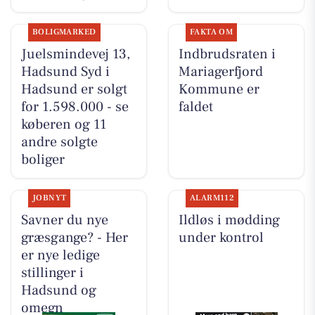
BOLIGMARKED
FAKTA OM
Juelsmindevej 13,
Indbrudsraten i
Hadsund Syd i
Mariagerfjord
Hadsund er solgt
Kommune er
for 1.598.000 - se
faldet
køberen og 11
andre solgte
boliger
JOBNYT
ALARM112
Savner du nye
Ildløs i mødding
græsgange? - Her
under kontrol
er nye ledige
stillinger i
Hadsund og
omegn