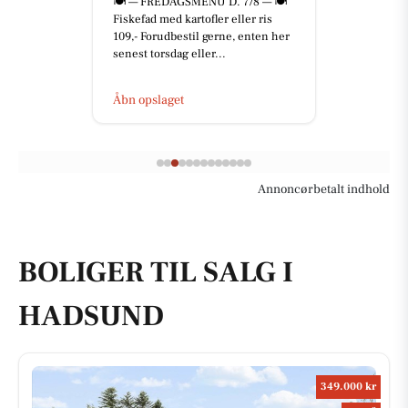
🍽️ — FREDAGSMENU D. 7/8 — 🍽️
Fiskefad med kartofler eller ris
109,- Forudbestil gerne, enten her
senest torsdag eller...
Åbn opslaget
Annoncørbetalt indhold
BOLIGER TIL SALG I
HADSUND
349.000 kr