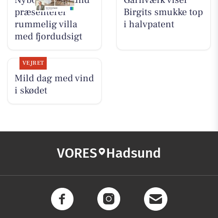
Nybolig Hadsund
Garnværk viser
præsenterer
Birgits smukke top
rummelig villa
i halvpatent
med fjordudsigt
VEJRET
Mild dag med vind
i skødet
VORES
Hadsund