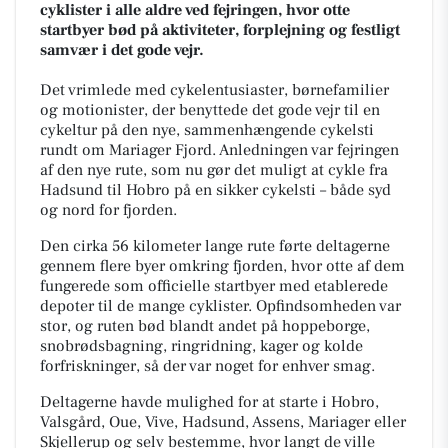
cyklister i alle aldre ved fejringen, hvor otte
startbyer bød på aktiviteter, forplejning og festligt
samvær i det gode vejr.
Det vrimlede med cykelentusiaster, børnefamilier
og motionister, der benyttede det gode vejr til en
cykeltur på den nye, sammenhængende cykelsti
rundt om Mariager Fjord. Anledningen var fejringen
af den nye rute, som nu gør det muligt at cykle fra
Hadsund til Hobro på en sikker cykelsti – både syd
og nord for fjorden.
Den cirka 56 kilometer lange rute førte deltagerne
gennem flere byer omkring fjorden, hvor otte af dem
fungerede som officielle startbyer med etablerede
depoter til de mange cyklister. Opfindsomheden var
stor, og ruten bød blandt andet på hoppeborge,
snobrødsbagning, ringridning, kager og kolde
forfriskninger, så der var noget for enhver smag.
Deltagerne havde mulighed for at starte i Hobro,
Valsgård, Oue, Vive, Hadsund, Assens, Mariager eller
Skjellerup og selv bestemme, hvor langt de ville