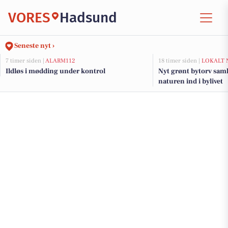
VORES
Hadsund
Seneste nyt ›
7 timer siden |
ALARM112
18 timer siden |
LOKALT 
Ildløs i mødding under kontrol
Nyt grønt bytorv sam
naturen ind i bylivet