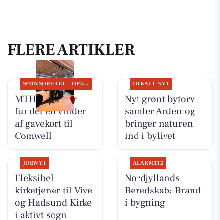
FLERE ARTIKLER
SPONSORERET
OPSLAGSTAVLEN
LOKALT NYT
MTH Biler har
Nyt grønt bytorv
fundet en vinder
samler Arden og
af gavekort til
bringer naturen
Comwell
ind i bylivet
JOBNYT
ALARM112
Fleksibel
Nordjyllands
kirketjener til Vive
Beredskab: Brand
og Hadsund Kirke
i bygning
i aktivt sogn