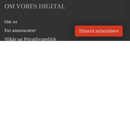
OM VORES DIGITAL
Om os
For annoncører
Tilmeld nyhedsbrev
Vilkår og Privatlivspolitik
Kontakt VORES Digital
Administrer samtykke
GENVEJE
Seneste nyt fra Hadsund
Vores lokale erhverv
Kalenderen for Hadsund
Fakta om Hadsund
Erhvervsartikler