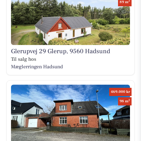
2
89 m
Glerupvej 29 Glerup, 9560 Hadsund
Til salg hos
Mæglerringen Hadsund
469.000 kr
2
98 m