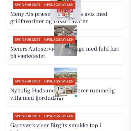
SPONSORERET
OPSLAGSTAVLEN
Meny Als præsenterer ugens avis med
grillfavoritter og friske råvarer
SPONSORERET
OPSLAGSTAVLEN
Meiers Autoservice er tilbage med fuld fart
på værkstedet
SPONSORERET
OPSLAGSTAVLEN
Nybolig Hadsund præsenterer rummelig
villa med fjordudsigt
SPONSORERET
OPSLAGSTAVLEN
Garnværk viser Birgits smukke top i