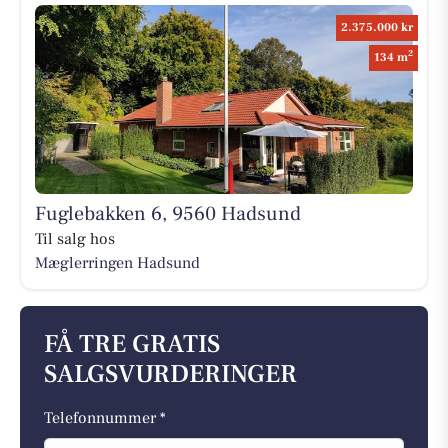
2.375.000 kr
2
134 m
Fuglebakken 6, 9560 Hadsund
Til salg hos
Mæglerringen Hadsund
FÅ TRE GRATIS
SALGSVURDERINGER
Telefonnummer *