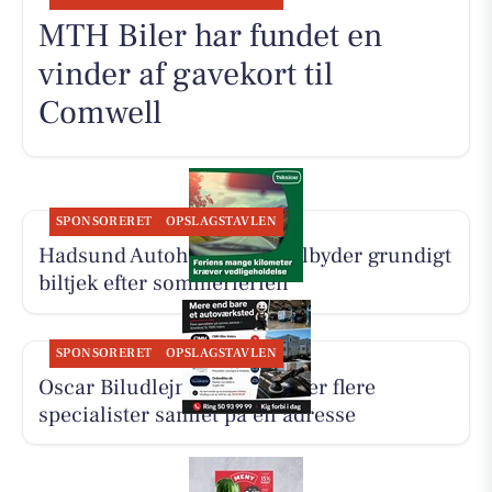
MTH Biler har fundet en
vinder af gavekort til
Comwell
SPONSORERET
OPSLAGSTAVLEN
Hadsund Autohandel ApS tilbyder grundigt
biltjek efter sommerferien
SPONSORERET
OPSLAGSTAVLEN
Oscar Biludlejning fremhæver flere
specialister samlet på én adresse