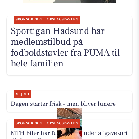
SPONSORERET
OPSLAGSTAVLEN
Sportigan Hadsund har
medlemstilbud på
fodboldstøvler fra PUMA til
hele familien
VEJRET
Dagen starter frisk – men bliver lunere
SPONSORERET
OPSLAGSTAVLEN
MTH Biler har fundet en vinder af gavekort