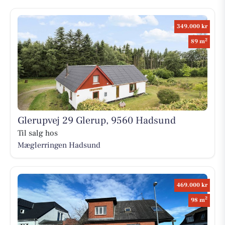
349.000 kr
2
89 m
Glerupvej 29 Glerup, 9560 Hadsund
Til salg hos
Mæglerringen Hadsund
469.000 kr
2
98 m