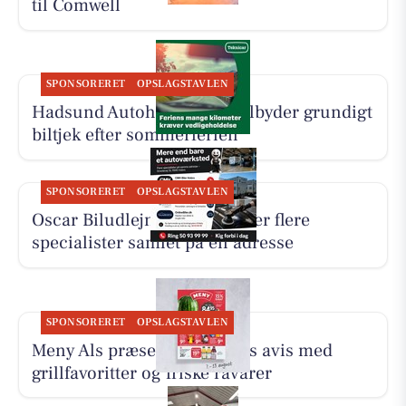
til Comwell
SPONSORERET
OPSLAGSTAVLEN
Hadsund Autohandel ApS tilbyder grundigt
biltjek efter sommerferien
SPONSORERET
OPSLAGSTAVLEN
Oscar Biludlejning fremhæver flere
specialister samlet på én adresse
SPONSORERET
OPSLAGSTAVLEN
Meny Als præsenterer ugens avis med
grillfavoritter og friske råvarer