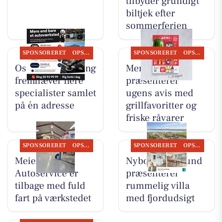
tilbyder grundigt
biltjek efter
sommerferien
SPONSORERET
OPSLAGSTAVLEN
SPONSORERET
OPSLAGSTAVLEN
Oscar Biludlejning
Meny Als
fremhæver flere
præsenterer
specialister samlet
ugens avis med
på én adresse
grillfavoritter og
friske råvarer
SPONSORERET
OPSLAGSTAVLEN
SPONSORERET
OPSLAGSTAVLEN
Meiers
Nybolig Hadsund
Autoservice er
præsenterer
tilbage med fuld
rummelig villa
fart på værkstedet
med fjordudsigt