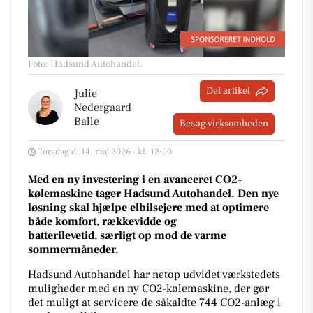
Foto: Hadsund Autohandel
.
Del artikel
Julie
Nedergaard
Balle
Besøg virksomheden
Torsdag d. 14. maj 2026 - kl. 12:00
Med en ny investering i en avanceret CO2-
kølemaskine tager Hadsund Autohandel. Den nye
løsning skal hjælpe elbilsejere med at optimere
både komfort, rækkevidde og
batterilevetid,
særligt op mod de varme
sommermåneder.
Hadsund Autohandel har netop udvidet værkstedets
muligheder med en ny CO2-kølemaskine, der gør
det muligt at servicere de såkaldte 744 CO2-anlæg i