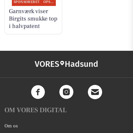
SPONSORERET
OPSLAGSTAVLEN
Garnværk viser
Birgits smukke top
i halvpatent
VORES
Hadsund
OM VORES DIGITAL
Om os