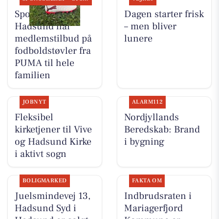
Sportigan
Dagen starter frisk
Hadsund har
– men bliver
medlemstilbud på
lunere
fodboldstøvler fra
PUMA til hele
familien
JOBNYT
ALARM112
Fleksibel
Nordjyllands
kirketjener til Vive
Beredskab: Brand
og Hadsund Kirke
i bygning
i aktivt sogn
BOLIGMARKED
FAKTA OM
Juelsmindevej 13,
Indbrudsraten i
Hadsund Syd i
Mariagerfjord