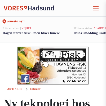
VORES
Hadsund
Seneste nyt ›
3 timer siden |
VEJRET
12 timer siden |
ALARM11
Dagen starter frisk – men bliver lunere
Ildløs i mødding und
Ny teknologi hos Hadsund Autohandel skal sikre elbilers ydeevne 
ARTIKLER
Erhverv
Ny teknologi hos