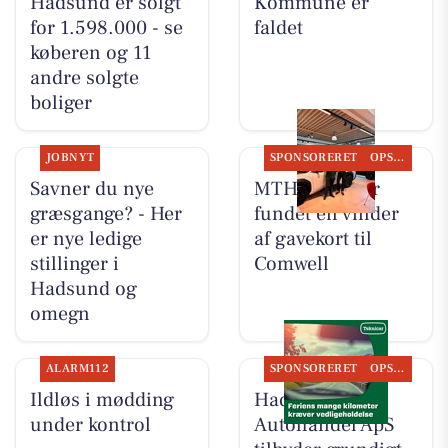
Hadsund er solgt
Kommune er
for 1.598.000 - se
faldet
køberen og 11
andre solgte
boliger
JOBNYT
SPONSORERET
OPSLAGSTAVLEN
Savner du nye
MTH Biler har
græsgange? - Her
fundet en vinder
er nye ledige
af gavekort til
stillinger i
Comwell
Hadsund og
omegn
ALARM112
SPONSORERET
OPSLAGSTAVLEN
Ildløs i mødding
Hadsund
under kontrol
Autohandel ApS