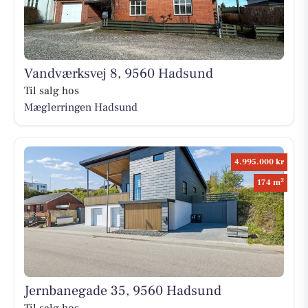
Vandværksvej 8, 9560 Hadsund
Til salg hos
Mæglerringen Hadsund
4.995.000 kr
2
174 m
Jernbanegade 35, 9560 Hadsund
Til salg hos