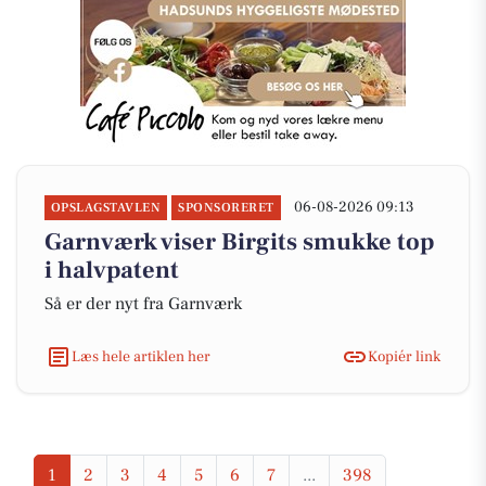
06-08-2026 09:13
OPSLAGSTAVLEN
SPONSORERET
Garnværk viser Birgits smukke top
i halvpatent
Så er der nyt fra Garnværk
Læs hele artiklen her
Kopiér link
1
2
3
4
5
6
7
...
398