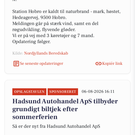
Station Hobro er kaldt til naturbrand - mark, høstet,
Hedeagervej, 9500 Hobro.
Meldingen går på stærk vind, samt en del
røgudvikling, flyvende gløder.
Vi er på vej med 3 køretøjer og 7 mand.
Opdatering følger.
Kilde:
Nordjyllands Beredskab
Se seneste opdateringer
Kopiér link
06-08-2026 16:11
OPSLAGSTAVLEN
SPONSORERET
Hadsund Autohandel ApS tilbyder
grundigt biltjek efter
sommerferien
Så er der nyt fra Hadsund Autohandel ApS