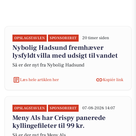
20 timer siden
OPSLAGSTAVLEN
SPONSORERET
Nybolig Hadsund fremhæver
lysfyldt villa med udsigt til vandet
Så er der nyt fra Nybolig Hadsund
Læs hele artiklen her
Kopiér link
07-08-2026 14:07
OPSLAGSTAVLEN
SPONSORERET
Meny Als har Crispy panerede
kyllingefileter til 99 kr.
Så er der nyt fra Meny Als