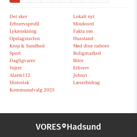
Det sker
Lokalt nyt
Erhvervsprofil
Mindeord
Lykønskning
Fakta om
Opslagstavlen
Husstand
Krop & Sundhed
Mød dine naboer
Sport
Boligmarked
Dagligvarer
Biler
Vejret
Erhverv
Alarm112
Jobnyt
Historisk
Læserbidrag
Kommunalvalg 2025
VORES
Hadsund