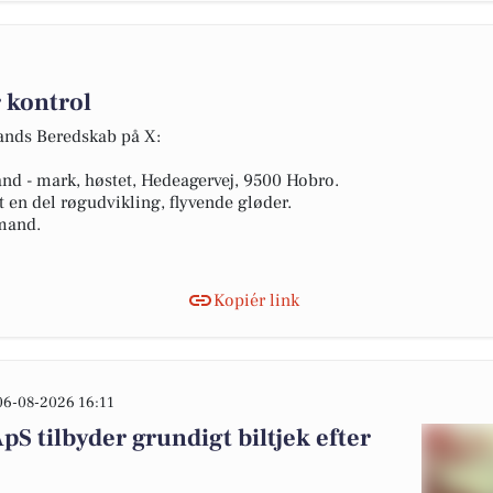
 kontrol
lands Beredskab på X:
rand - mark, høstet, Hedeagervej, 9500 Hobro.
 en del røgudvikling, flyvende gløder.
 mand.
Kopiér link
06-08-2026 16:11
 tilbyder grundigt biltjek efter