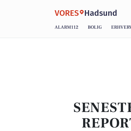
VORES
Hadsund
ALARM112
BOLIG
ERHVER
SENEST
REPOR