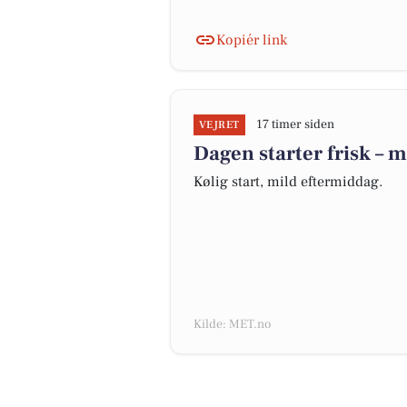
Kopiér link
17 timer siden
VEJRET
Dagen starter frisk – 
Kølig start, mild eftermiddag.
Kilde: MET.no