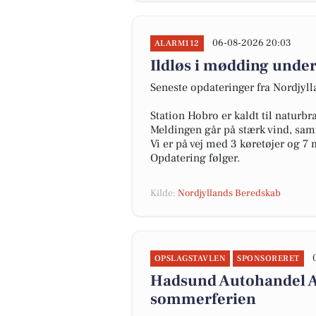
06-08-2026 20:03
ALARM112
Ildløs i mødding under
Seneste opdateringer fra Nordjyl
Station Hobro er kaldt til naturb
Meldingen går på stærk vind, samt
Vi er på vej med 3 køretøjer og 7
Opdatering følger.
Kilde:
Nordjyllands Beredskab
OPSLAGSTAVLEN
SPONSORERET
Hadsund Autohandel ApS
sommerferien