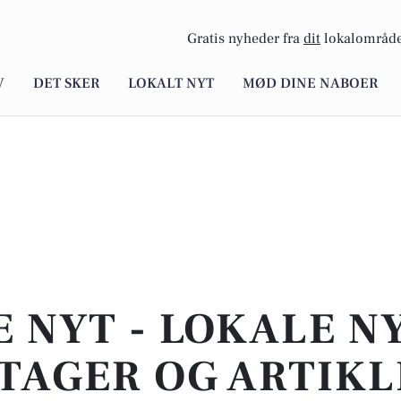
Gratis nyheder fra
dit
lokalområde
V
DET SKER
LOKALT NYT
MØD DINE NABOER
E NYT - LOKALE N
TAGER OG ARTIKL