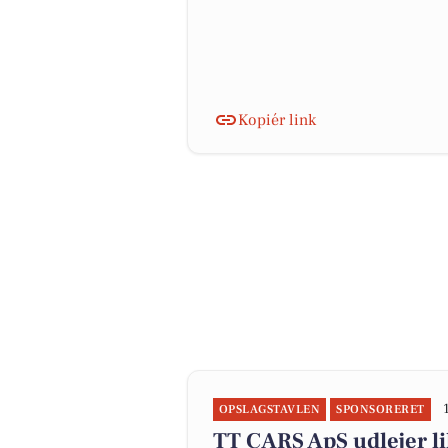
Kopiér link
OPSLAGSTAVLEN
SPONSORERET
TT CARS ApS udlejer li