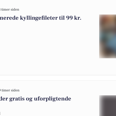
8 timer siden
erede kyllingefileter til 99 kr.
9 timer siden
er gratis og uforpligtende
d