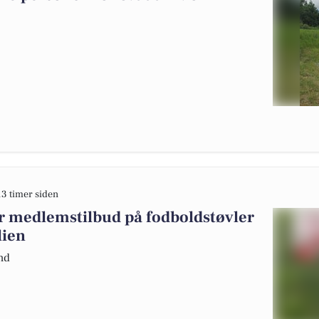
13 timer siden
 medlemstilbud på fodboldstøvler
lien
nd