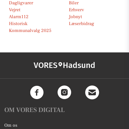
Dagligvarer
Biler
Vejret
Erhverv
Alarm112
Jobnyt
Historisk
Læserbidrag
Kommunalvalg 2025
VORES
Hadsund
OM VORES DIGITAL
Om os