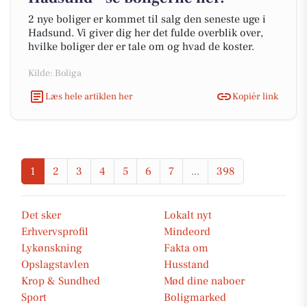
2 nye boliger er kommet til salg den seneste uge i
Hadsund. Vi giver dig her det fulde overblik over,
hvilke boliger der er tale om og hvad de koster.
Kilde: Boliga
Læs hele artiklen her
Kopiér link
1
2
3
4
5
6
7
...
398
Det sker
Lokalt nyt
Erhvervsprofil
Mindeord
Lykønskning
Fakta om
Opslagstavlen
Husstand
Krop & Sundhed
Mød dine naboer
Sport
Boligmarked