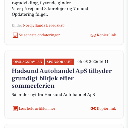
røgudvikling, flyvende gløder.
Vi er på vej med 3 køretøjer og 7 mand.
Opdatering følger.
Kilde:
Nordjyllands Beredskab
Se seneste opdateringer
Kopiér link
06-08-2026 16:11
OPSLAGSTAVLEN
SPONSORERET
Hadsund Autohandel ApS tilbyder
grundigt biltjek efter
sommerferien
Så er der nyt fra Hadsund Autohandel ApS
Læs hele artiklen her
Kopiér link