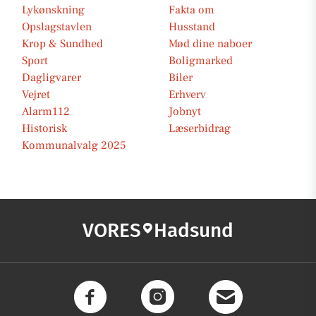
Lykønskning
Fakta om
Opslagstavlen
Husstand
Krop & Sundhed
Mød dine naboer
Sport
Boligmarked
Dagligvarer
Biler
Vejret
Erhverv
Alarm112
Jobnyt
Historisk
Læserbidrag
Kommunalvalg 2025
VORES
Hadsund