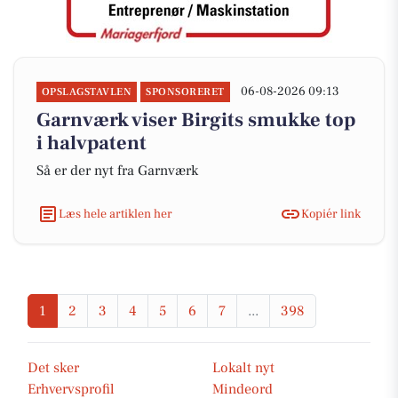
06-08-2026 09:13
OPSLAGSTAVLEN
SPONSORERET
Garnværk viser Birgits smukke top
i halvpatent
Så er der nyt fra Garnværk
Læs hele artiklen her
Kopiér link
1
2
3
4
5
6
7
...
398
Det sker
Lokalt nyt
Erhvervsprofil
Mindeord