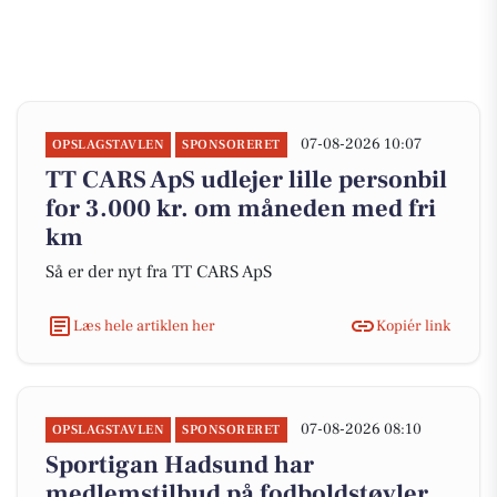
07-08-2026 10:07
OPSLAGSTAVLEN
SPONSORERET
TT CARS ApS udlejer lille personbil
for 3.000 kr. om måneden med fri
km
Så er der nyt fra TT CARS ApS
Læs hele artiklen her
Kopiér link
07-08-2026 08:10
OPSLAGSTAVLEN
SPONSORERET
Sportigan Hadsund har
medlemstilbud på fodboldstøvler