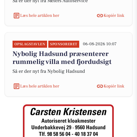
Så er der nyt fra Meiers Autoservice
Læs hele artiklen her
Kopiér link
06-08-2026 10:07
OPSLAGSTAVLEN
SPONSORERET
Nybolig Hadsund præsenterer
rummelig villa med fjordudsigt
Så er der nyt fra Nybolig Hadsund
Læs hele artiklen her
Kopiér link