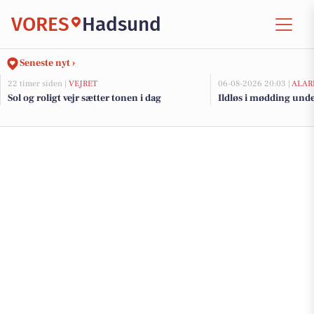
VORES
Hadsund
Seneste nyt ›
22 timer siden |
VEJRET
06-08-2026 20:03 |
ALAR
Sol og roligt vejr sætter tonen i dag
Ildløs i mødding und