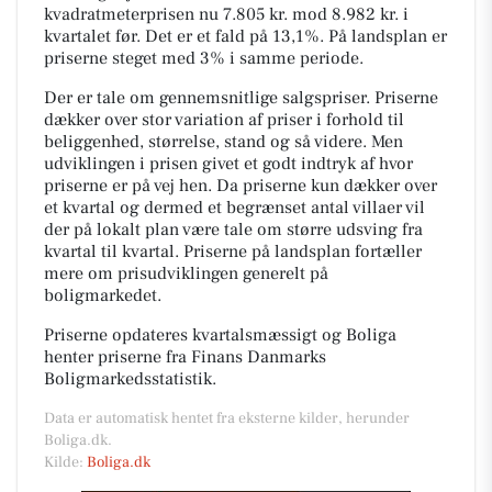
kvadratmeterprisen nu 7.805 kr. mod 8.982 kr. i
kvartalet før. Det er et fald på 13,1%. På landsplan er
priserne steget med 3% i samme periode.
Der er tale om gennemsnitlige salgspriser. Priserne
dækker over stor variation af priser i forhold til
beliggenhed, størrelse, stand og så videre. Men
udviklingen i prisen givet et godt indtryk af hvor
priserne er på vej hen. Da priserne kun dækker over
et kvartal og dermed et begrænset antal villaer vil
der på lokalt plan være tale om større udsving fra
kvartal til kvartal. Priserne på landsplan fortæller
mere om prisudviklingen generelt på
boligmarkedet.
Priserne opdateres kvartalsmæssigt og Boliga
henter priserne fra Finans Danmarks
Boligmarkedsstatistik.
Data er automatisk hentet fra eksterne kilder, herunder
Boliga.dk.
Kilde:
Boliga.dk