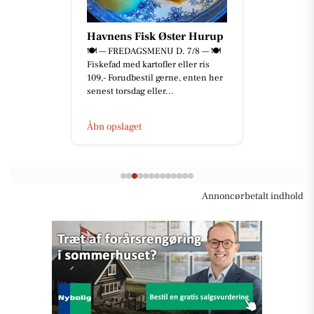
Havnens Fisk Øster Hurup
🍽️ — FREDAGSMENU D. 7/8 — 🍽️
Fiskefad med kartofler eller ris
109,- Forudbestil gerne, enten her
senest torsdag eller...
Åbn opslaget
Annoncørbetalt indhold