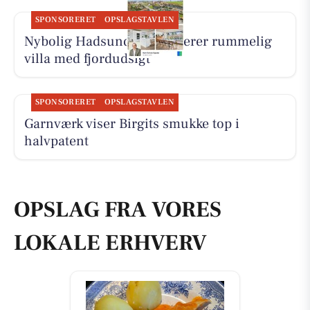
SPONSORERET
OPSLAGSTAVLEN
Nybolig Hadsund præsenterer rummelig
villa med fjordudsigt
SPONSORERET
OPSLAGSTAVLEN
Garnværk viser Birgits smukke top i
halvpatent
OPSLAG FRA VORES
LOKALE ERHVERV