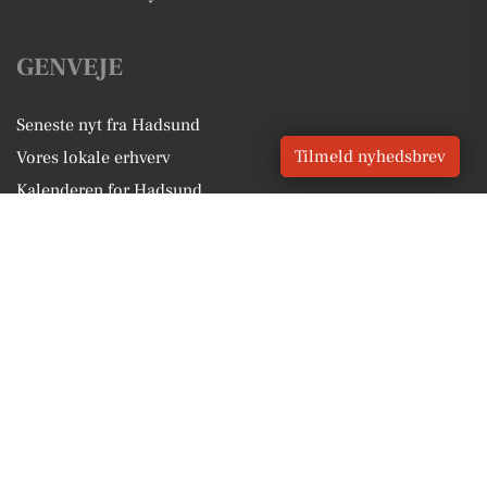
GENVEJE
Seneste nyt fra Hadsund
Tilmeld nyhedsbrev
Vores lokale erhverv
Kalenderen for Hadsund
Fakta om Hadsund
Erhvervsartikler
Mariagerfjord Kommune
Få en gratis salgsvurdering
Sponsoreret indhold
Vores Digital © 2026