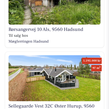
Rørsangervej 10 Als, 9560 Hadsund
Til salg hos
Mæglerringen Hadsund
1.595.000 kr
2
97 m
Sellegaarde Vest 32C Øster Hurup, 9560