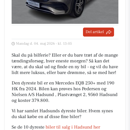
Del artikel
Mandag d. 04. maj 2026 - kl. 13:05
Skal du på bilferie? Eller er du bare træt af de mange
tændingsforsøg, hver eneste morgen? Så kan det
være, at du skal ud og finde en ny bil - og vil du have
lidt mere luksus, eller bare drømme, så se med her!
Den dyreste bil er en Mercedes EQB 250+ med 190
HK fra 2024. Bilen kan prøves hos Pedersen og
Nielsen A/S Hadsund , Plastvænget 2, 9560 Hadsund
og koster 379.800.
Vi har samlet Hadsunds dyreste biler. Hvem synes
du skal købe en af disse fine biler?
Se de 10 dyreste
biler til salg i Hadsund her