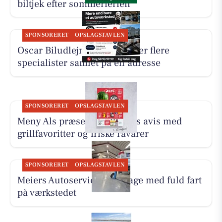
biltjek efter sommerferien
SPONSORERET
OPSLAGSTAVLEN
Oscar Biludlejning fremhæver flere
specialister samlet på én adresse
SPONSORERET
OPSLAGSTAVLEN
Meny Als præsenterer ugens avis med
grillfavoritter og friske råvarer
SPONSORERET
OPSLAGSTAVLEN
Meiers Autoservice er tilbage med fuld fart
på værkstedet