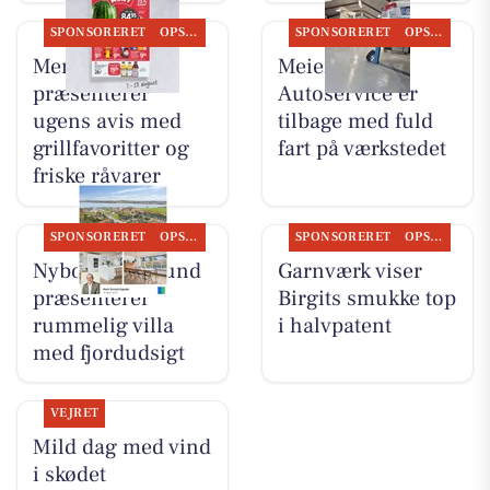
SPONSORERET
OPSLAGSTAVLEN
SPONSORERET
OPSLAGSTAVLEN
Meny Als
Meiers
præsenterer
Autoservice er
ugens avis med
tilbage med fuld
grillfavoritter og
fart på værkstedet
friske råvarer
SPONSORERET
OPSLAGSTAVLEN
SPONSORERET
OPSLAGSTAVLEN
Nybolig Hadsund
Garnværk viser
præsenterer
Birgits smukke top
rummelig villa
i halvpatent
med fjordudsigt
VEJRET
Mild dag med vind
i skødet