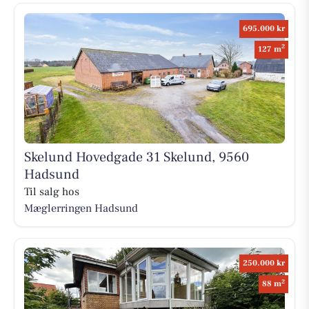
695.000 kr
2
127 m
Skelund Hovedgade 31 Skelund, 9560
Hadsund
Til salg hos
Mæglerringen Hadsund
250.000 kr
2
88 m