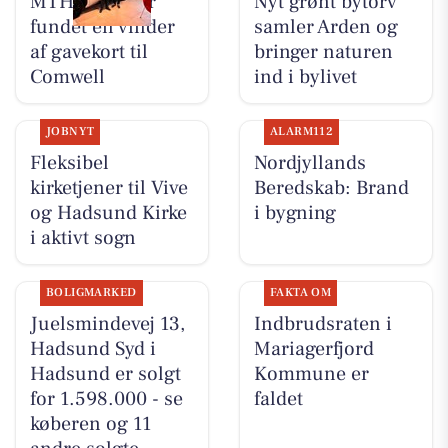
MTH Biler har
Nyt grønt bytorv
fundet en vinder
samler Arden og
af gavekort til
bringer naturen
Comwell
ind i bylivet
JOBNYT
ALARM112
Fleksibel
Nordjyllands
kirketjener til Vive
Beredskab: Brand
og Hadsund Kirke
i bygning
i aktivt sogn
BOLIGMARKED
FAKTA OM
Juelsmindevej 13,
Indbrudsraten i
Hadsund Syd i
Mariagerfjord
Hadsund er solgt
Kommune er
for 1.598.000 - se
faldet
køberen og 11