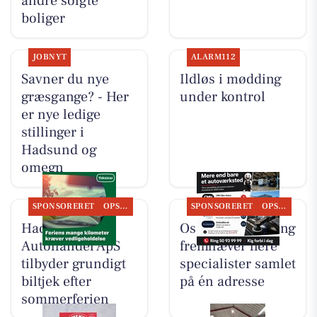
andre solgte
boliger
JOBNYT
ALARM112
Savner du nye
Ildløs i mødding
græsgange? - Her
under kontrol
er nye ledige
stillinger i
Hadsund og
omegn
SPONSORERET
OPSLAGSTAVLEN
SPONSORERET
OPSLAGSTAVLEN
Hadsund
Oscar Biludlejning
Autohandel ApS
fremhæver flere
tilbyder grundigt
specialister samlet
biltjek efter
på én adresse
sommerferien