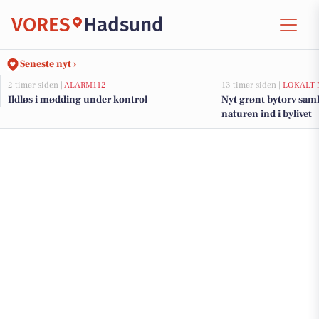
VORES
Hadsund
Seneste nyt ›
2 timer siden |
ALARM112
13 timer siden |
LOKALT 
Ildløs i mødding under kontrol
Nyt grønt bytorv sam
naturen ind i bylivet